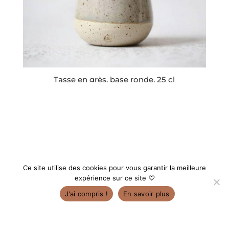
Tasse en grès, base ronde, 25 cl
23,00
€
1
2
→
Ce site utilise des cookies pour vous garantir la meilleure
expérience sur ce site ♡
☀️Retrouvez mes dates et lieux de marchés dans l'onglet «
J'ai compris !
En savoir plus
Points de vente » ☀️
Ignorer