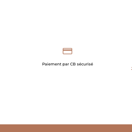
Tasse en grès, base ronde, 22 cl
Paiement par CB sécurisé