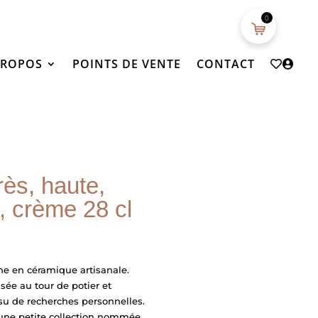
0
PROPOS
POINTS DE VENTE
CONTACT
ès, haute,
, crème 28 cl
ane en céramique artisanale.
isée au tour de potier et
su de recherches personnelles.
d'une petite collection nommée