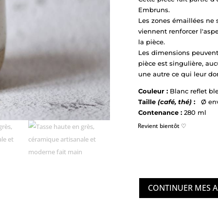
Embruns.
Les zones émaillées ne 
viennent renforcer l'asp
la pièce.
Les dimensions peuvent
pièce est singulière, au
une autre ce qui leur do
Couleur :
Blanc reflet ble
Taille
(café, thé)
:
Ø envi
Contenance :
280 ml
Revient bientôt ♡
CONTINUER MES 