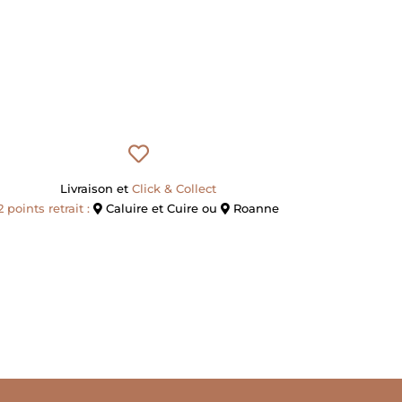
Tasse en grès, base ronde, 25 cl
Livraison et
Click & Collect
2 points retrait :
Caluire et Cuire ou
Roanne