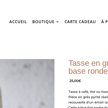
ACCUEIL
BOUTIQUE
CARTE CADEAU
À 
Tasse en gr
base ronde
25,00
€
Tasse à café, thé ou tis
Pièce en grès pyrité réal
recouverte d'un émail is
Cette pièce fait partie 